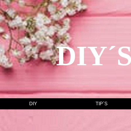
DIY´
DIY
TIP´S